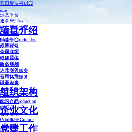
蓝田智造科创园
......
运营平台
服务管理中心
综合服务大厅
项目介绍
融豪学院
赋能平台
Project introduction
项目背景
政务驿站
公司介绍
金融服务
项目区位
赋能服务
园区规划
政务服务
运营服务
人才交流服务
项目优势
营销拓展服务
融豪未来
综合服务
企业风采
组织架构
入驻企业
project introduction
园区产品
企业文化
联系我们
合作洽谈
Corporate Culture
入园申请
党建工作
人才招聘