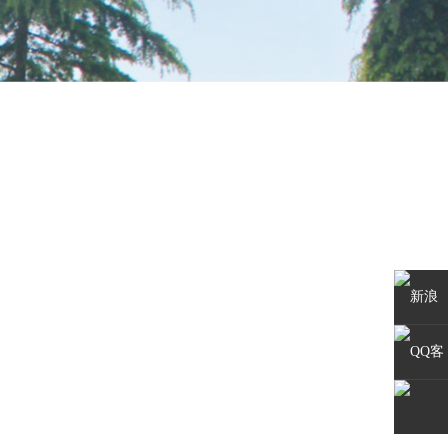
新浪
微博
QQ客
服