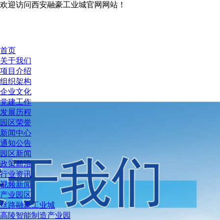
欢迎访问西安融豪工业城官网网站！
首页
关于我们
项目介绍
组织架构
企业文化
党建工作
发展历程
园区荣誉
新闻中心
通知公告
园区新闻
政策前沿
行业资讯
视频新闻
产业园区
丝路融豪工业城
高陵智能制造产业园