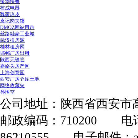
振华快餐
核成电器
魏家凉皮
袁记肉夹馍
DMOZ网站目录
丝路融豪工业城
武汉搜房源
桂林租房网
邯郸厂房出租
陕西无缝管
嘉峪关房产网
上海创意园
西安厂房仓库土地
网络收藏夹
孙悟空
公司地址：陕西省西安市高
邮政编码：710200 电话：
86210555 电子邮件：adm