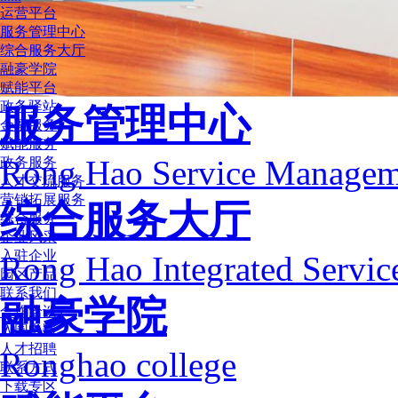
运营平台
服务管理中心
综合服务大厅
融豪学院
赋能平台
政务驿站
服务管理中心
金融服务
赋能服务
Rong Hao Service Managem
政务服务
人才交流服务
营销拓展服务
综合服务大厅
综合服务
企业风采
入驻企业
Rong Hao Integrated Servi
园区产品
联系我们
融豪学院
合作洽谈
入园申请
人才招聘
Ronghao college
联系方式
下载专区