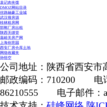
袁记肉夹馍
DMOZ网站目录
丝路融豪工业城
武汉搜房源
桂林租房网
邯郸厂房出租
陕西无缝管
嘉峪关房产网
上海创意园
西安厂房仓库土地
网络收藏夹
孙悟空
公司地址：陕西省西安市高
邮政编码：710200 电话：
86210555 电子邮件：adm
技术支持：
硅峰网络
陕IC