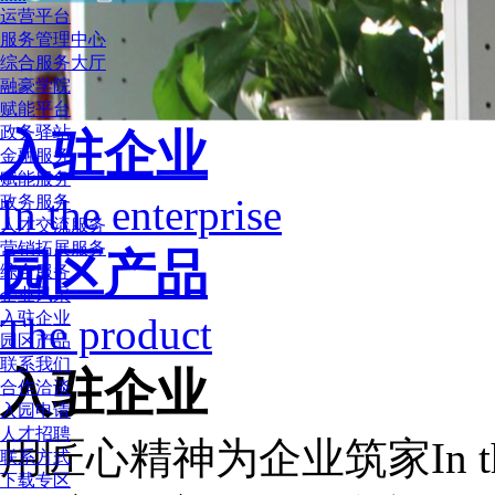
运营平台
服务管理中心
综合服务大厅
融豪学院
赋能平台
政务驿站
入驻企业
金融服务
赋能服务
In the enterprise
政务服务
人才交流服务
营销拓展服务
园区产品
综合服务
企业风采
入驻企业
The product
园区产品
联系我们
入驻企业
合作洽谈
入园申请
人才招聘
用匠心精神为企业筑家
In 
联系方式
下载专区