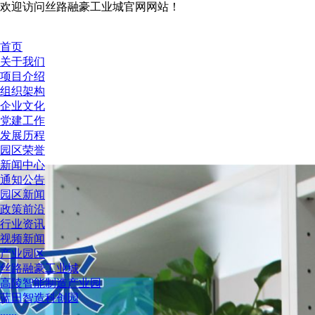
欢迎访问丝路融豪工业城官网网站！
首页
关于我们
项目介绍
组织架构
企业文化
党建工作
发展历程
园区荣誉
新闻中心
通知公告
园区新闻
政策前沿
行业资讯
视频新闻
产业园区
丝路融豪工业城
高陵智能制造产业园
蓝田智造科创园
......