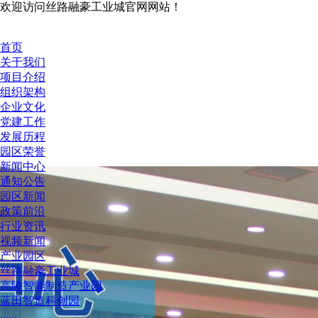
欢迎访问丝路融豪工业城官网网站！
首页
关于我们
项目介绍
组织架构
企业文化
党建工作
发展历程
园区荣誉
新闻中心
通知公告
园区新闻
政策前沿
行业资讯
视频新闻
产业园区
丝路融豪工业城
高陵智能制造产业园
蓝田智造科创园
......