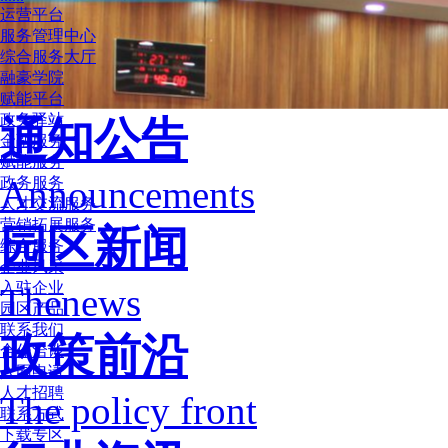
运营平台
服务管理中心
综合服务大厅
融豪学院
赋能平台
政务驿站
通知公告
金融服务
赋能服务
Announcements
政务服务
人才交流服务
营销拓展服务
园区新闻
综合服务
企业风采
入驻企业
Thenews
园区产品
联系我们
政策前沿
合作洽谈
入园申请
人才招聘
The policy front
联系方式
下载专区