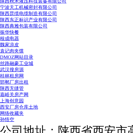
陕西秋禾液压科技装备有限公司
宁波天工机械密封有限公司
陕西昆缆电缆制造有限公司
陕西东正标识产业有限公司
陕西典雅包装有限公司
振华快餐
核成电器
魏家凉皮
袁记肉夹馍
DMOZ网站目录
丝路融豪工业城
武汉搜房源
桂林租房网
邯郸厂房出租
陕西无缝管
嘉峪关房产网
上海创意园
西安厂房仓库土地
网络收藏夹
孙悟空
公司地址：陕西省西安市高