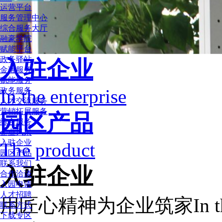
运营平台
服务管理中心
综合服务大厅
融豪学院
赋能平台
政务驿站
入驻企业
金融服务
赋能服务
In the enterprise
政务服务
人才交流服务
营销拓展服务
园区产品
综合服务
企业风采
入驻企业
The product
园区产品
联系我们
入驻企业
合作洽谈
入园申请
人才招聘
用匠心精神为企业筑家
In 
联系方式
下载专区