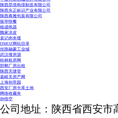
陕西昆缆电缆制造有限公司
陕西东正标识产业有限公司
陕西典雅包装有限公司
振华快餐
核成电器
魏家凉皮
袁记肉夹馍
DMOZ网站目录
丝路融豪工业城
武汉搜房源
桂林租房网
邯郸厂房出租
陕西无缝管
嘉峪关房产网
上海创意园
西安厂房仓库土地
网络收藏夹
孙悟空
公司地址：陕西省西安市高