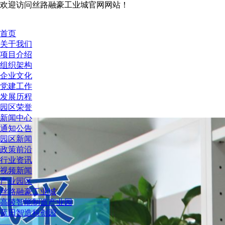
欢迎访问丝路融豪工业城官网网站！
首页
关于我们
项目介绍
组织架构
企业文化
党建工作
发展历程
园区荣誉
新闻中心
通知公告
园区新闻
政策前沿
行业资讯
视频新闻
产业园区
丝路融豪工业城
高陵智能制造产业园
蓝田智造科创园
......