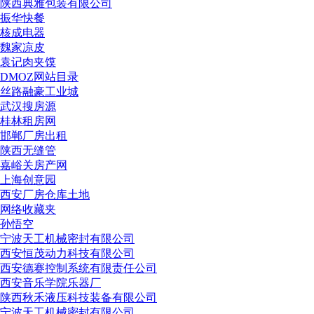
陕西典雅包装有限公司
振华快餐
核成电器
魏家凉皮
袁记肉夹馍
DMOZ网站目录
丝路融豪工业城
武汉搜房源
桂林租房网
邯郸厂房出租
陕西无缝管
嘉峪关房产网
上海创意园
西安厂房仓库土地
网络收藏夹
孙悟空
宁波天工机械密封有限公司
西安恒茂动力科技有限公司
西安德赛控制系统有限责任公司
西安音乐学院乐器厂
陕西秋禾液压科技装备有限公司
宁波天工机械密封有限公司