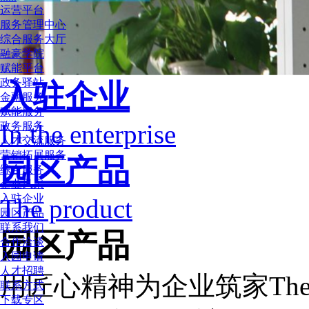
运营平台
服务管理中心
综合服务大厅
融豪学院
赋能平台
政务驿站
入驻企业
金融服务
赋能服务
In the enterprise
政务服务
人才交流服务
营销拓展服务
园区产品
综合服务
企业风采
入驻企业
The product
园区产品
联系我们
园区产品
合作洽谈
入园申请
人才招聘
用匠心精神为企业筑家
The
联系方式
下载专区