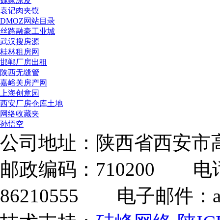
魏家凉皮
袁记肉夹馍
DMOZ网站目录
丝路融豪工业城
武汉搜房源
桂林租房网
邯郸厂房出租
陕西无缝管
嘉峪关房产网
上海创意园
西安厂房仓库土地
网络收藏夹
孙悟空
公司地址：陕西省西安市高
邮政编码：710200 电话：
86210555 电子邮件：adm