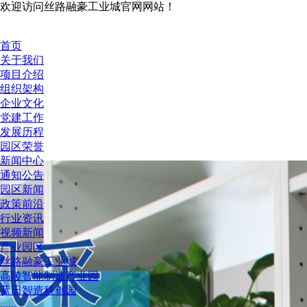
欢迎访问丝路融豪工业城官网网站！
首页
关于我们
项目介绍
组织架构
企业文化
党建工作
发展历程
园区荣誉
新闻中心
通知公告
园区新闻
政策前沿
行业资讯
视频新闻
产业园区
丝路融豪工业城
高陵智能制造产业园
蓝田智造科创园
......