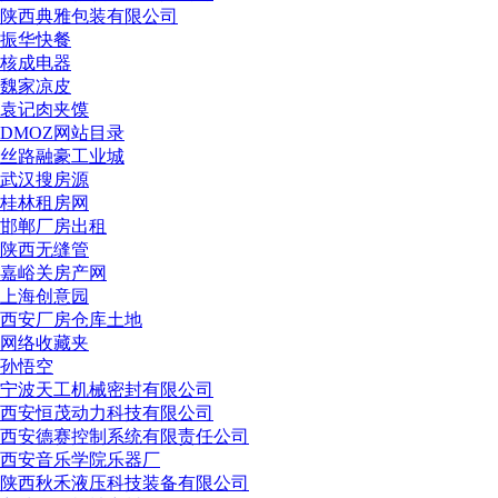
陕西典雅包装有限公司
振华快餐
核成电器
魏家凉皮
袁记肉夹馍
DMOZ网站目录
丝路融豪工业城
武汉搜房源
桂林租房网
邯郸厂房出租
陕西无缝管
嘉峪关房产网
上海创意园
西安厂房仓库土地
网络收藏夹
孙悟空
宁波天工机械密封有限公司
西安恒茂动力科技有限公司
西安德赛控制系统有限责任公司
西安音乐学院乐器厂
陕西秋禾液压科技装备有限公司