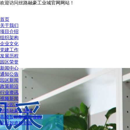
欢迎访问丝路融豪工业城官网网站！
首页
关于我们
项目介绍
组织架构
企业文化
党建工作
发展历程
园区荣誉
新闻中心
通知公告
园区新闻
政策前沿
行业资讯
视频新闻
产业园区
丝路融豪工业城
高陵智能制造产业园
蓝田智造科创园
......