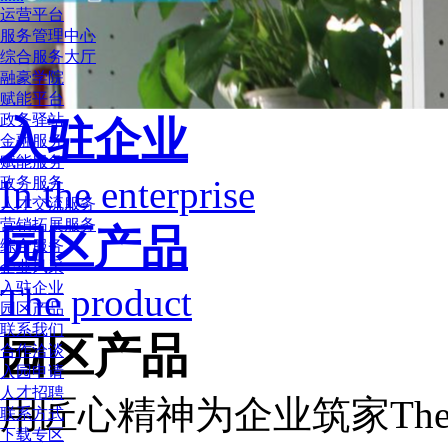
运营平台
服务管理中心
综合服务大厅
融豪学院
赋能平台
政务驿站
入驻企业
金融服务
赋能服务
In the enterprise
政务服务
人才交流服务
营销拓展服务
园区产品
综合服务
企业风采
入驻企业
The product
园区产品
联系我们
园区产品
合作洽谈
入园申请
人才招聘
用匠心精神为企业筑家
The
联系方式
下载专区