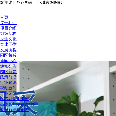
欢迎访问丝路融豪工业城官网网站！
首页
关于我们
项目介绍
组织架构
企业文化
党建工作
发展历程
园区荣誉
新闻中心
通知公告
园区新闻
政策前沿
行业资讯
视频新闻
产业园区
丝路融豪工业城
高陵智能制造产业园
蓝田智造科创园
......