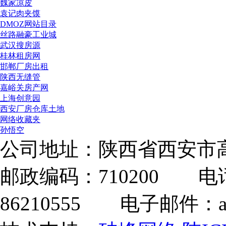
魏家凉皮
袁记肉夹馍
DMOZ网站目录
丝路融豪工业城
武汉搜房源
桂林租房网
邯郸厂房出租
陕西无缝管
嘉峪关房产网
上海创意园
西安厂房仓库土地
网络收藏夹
孙悟空
公司地址：陕西省西安市高
邮政编码：710200 电话：
86210555 电子邮件：adm