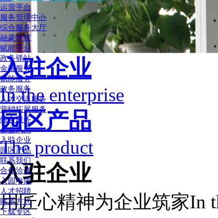
运营平台
服务管理中心
综合服务大厅
融豪学院
赋能平台
政务驿站
入驻企业
金融服务
赋能服务
In the enterprise
政务服务
人才交流服务
营销拓展服务
园区产品
综合服务
企业风采
入驻企业
The product
园区产品
联系我们
入驻企业
合作洽谈
入园申请
人才招聘
用匠心精神为企业筑家
In 
联系方式
下载专区