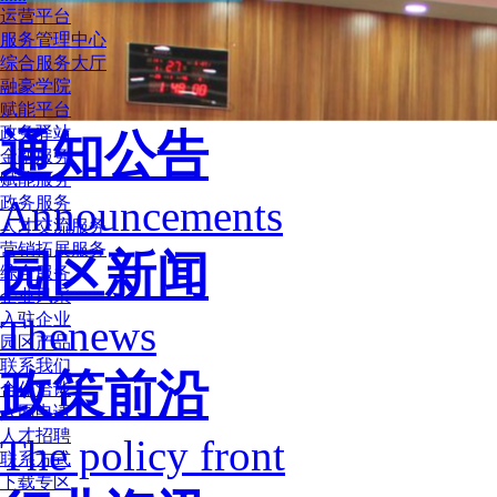
运营平台
服务管理中心
综合服务大厅
融豪学院
赋能平台
政务驿站
通知公告
金融服务
赋能服务
Announcements
政务服务
人才交流服务
营销拓展服务
园区新闻
综合服务
企业风采
入驻企业
Thenews
园区产品
联系我们
政策前沿
合作洽谈
入园申请
人才招聘
The policy front
联系方式
下载专区