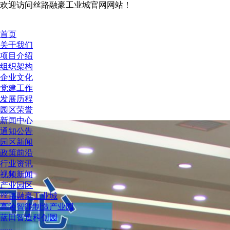
欢迎访问丝路融豪工业城官网网站！
首页
关于我们
项目介绍
组织架构
企业文化
党建工作
发展历程
园区荣誉
新闻中心
通知公告
园区新闻
政策前沿
行业资讯
视频新闻
产业园区
丝路融豪工业城
高陵智能制造产业园
蓝田智造科创园
......