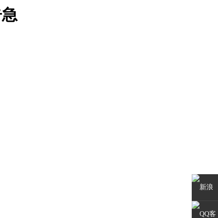
告急
新浪
微博
QQ客