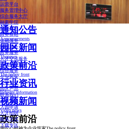
运营平台
服务管理中心
综合服务大厅
融豪学院
通知公告
赋能平台
政务驿站
Announcements
金融服务
园区新闻
赋能服务
政务服务
Thenews
人才交流服务
政策前沿
营销拓展服务
综合服务
The policy front
企业风采
行业资讯
入驻企业
园区产品
Industry information
联系我们
视频新闻
合作洽谈
入园申请
Video news
人才招聘
政策前沿
联系方式
下载专区
用匠心精神为企业筑家
The policy front