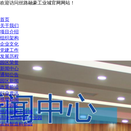
欢迎访问丝路融豪工业城官网网站！
首页
关于我们
项目介绍
组织架构
企业文化
党建工作
发展历程
园区荣誉
新闻中心
通知公告
园区新闻
政策前沿
行业资讯
视频新闻
产业园区
丝路融豪工业城
高陵智能制造产业园
蓝田智造科创园
......